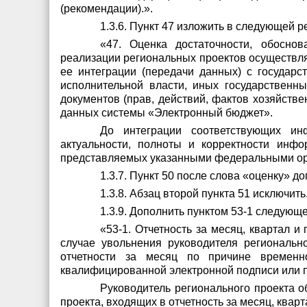
(рекомендации).».
1.3.6. Пункт 47 изложить в следующей р
«47. Оценка достаточности, обоснов
реализации региональных проектов осуществл
ее интеграции (передачи данных) с госуда
исполнительной власти, иных государственн
документов (прав, действий, фактов хозяйстве
данных системы «Электронный бюджет».
До интеграции соответствующих инф
актуальности, полноты и корректности инф
представляемых указанными федеральными орг
1.3.7. Пункт 50 после слова «оценку» 
1.3.8. Абзац второй пункта 51
исключить
1.3.9. Дополнить пунктом 53-1 следующ
«53-1. Отчетность за месяц, квартал 
случае увольнения руководителя региональн
отчетности за месяц по причине временно
квалифицированной электронной подписи или п
Руководитель регионального проекта 
проекта, входящих в отчетность за месяц, кварт