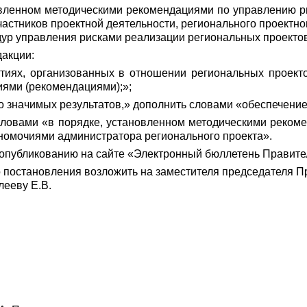
новленном методическими рекомендациями по управлению 
частников проектной деятельности, регионального проектно
ур управления рисками реализации региональных проектов
дакции:
ятиях, организованных в отношении региональных проект
иями (рекомендациями);»;
но значимых результатов,» дополнить словами «обеспечени
ь словами «в порядке, установленном методическими реком
номочиями администратора регионального проекта».
опубликованию на сайте «Электронный бюллетень Правител
о постановления возложить на
заместителя председателя П
лееву Е.В.