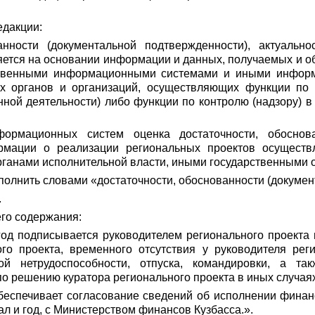
едакции:
анности (документальной подтвержденности), актуальн
яется на основании информации и данных, получаемых и о
рственными информационными системами и иными инфо
ых органов и организаций, осуществляющих функции по 
нной деятельности) либо функции по контролю (надзору) 
ормационных систем оценка достаточности, обоснован
ормации о реализации региональных проектов осущест
анами исполнительной власти, иными государственными о
дополнить словами «достаточности, обоснованности (докуме
.
его содержания:
и год подписывается руководителем регионального проекта
ого проекта, временного отсутствия у руководителя рег
й нетрудоспособности, отпуска, командировки, а та
о решению куратора регионального проекта в иных случаях
обеспечивает согласование
c
ведений об исполнении финан
ал и год, с Министерством финансов Кузбасса.».