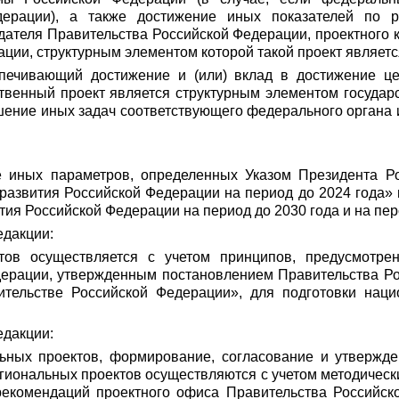
дерации), а также достижение иных показателей по 
ателя Правительства Российской Федерации, проектного ко
ции, структурным элементом которой такой проект являетс
спечивающий достижение и (или) вклад в достижение це
ственный проект является структурным элементом государ
шение иных задач соответствующего федерального органа 
кже иных параметров, определенных Указом Президента 
 развития Российской Федерации на период до 2024 года»
тия Российской Федерации на период до 2030 года и на пер
едакции:
ктов осуществляется с учетом принципов, предусмотр
дерации, утвержденным постановлением Правительства Ро
ительстве Российской Федерации», для подготовки нац
едакции:
ьных проектов, формирование, согласование и утвержде
егиональных проектов осуществляются с учетом методическ
рекомендаций проектного офиса Правительства Российск