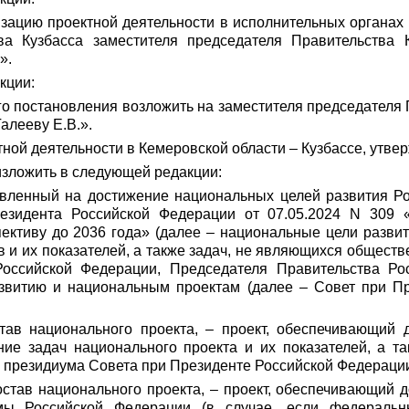
изацию проектной деятельности в исполнительных органах
ва Кузбасса заместителя председателя Правительства 
».
кции:
о постановления возложить на заместителя председателя 
алееву Е.В.».
тной деятельности в Кемеровской области – Кузбассе, утв
 изложить в следующей редакции:
авленный на достижение национальных целей развития Ро
езидента Российской Федерации от 07.05.2024 N 309 
пективу до 2036 года» (далее – национальные цели разви
и их показателей, а также задач, не являющихся обществ
оссийской Федерации, Председателя Правительства Ро
азвитию и национальным проектам (далее – Совет при Пр
ав национального проекта, – проект, обеспечивающий д
ние задач национального проекта и их показателей, а т
, президиума Совета
при Президенте Российской Федераци
став национального проекта, – проект, обеспечивающий д
ммы Российской Федерации (в случае, если федераль