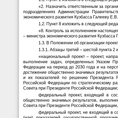
«2
.
Назначить ответственным за орган
подразделениях Администрации Правительст
экономического развития Кузбасса
Галееву Е.В
.
1.2. Пункт 8 изложить в следующей реда
«8.
Контроль за исполнением настоящег
– министра экономического развития Кузбасса Г
1.3. В Положении об организации проек
1.3.1. Абзацы третий – шестой пункта 2
«национальный проект – проект, напр
выполнение задач, определенных Указом Пр
Федерации на период до 2030 года и на перс
достижение общественно значимых результатов 
и их показателей по решению Президента Р
Российской Федерации по стратегическому р
Совета при Президенте Российской Федерации;
федеральный проект, входящий в сост
общественно значимых результатов, выполне
Совета при Президенте Российской Федерации
федеральный проект, не входящий в со
(или) показателей государственной програ