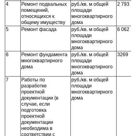
4
Ремонт подвальных
руб./кв. м общей
2 793
помещений,
площади
относящихся к
многоквартирного
общему имуществу
дома
5
Ремонт фасада
руб./кв. м общей
6 062
площади
многоквартирного
дома
6
Ремонт фундамента
руб./кв. м общей
3269
многоквартирного
площади
дома
многоквартирного
дома
7
Работы по
руб./кв. м общей
разработке
площади
проектной
многоквартирного
документации (в
дома
случае, если
подготовка
проектной
документации
необходима в
соответствии с