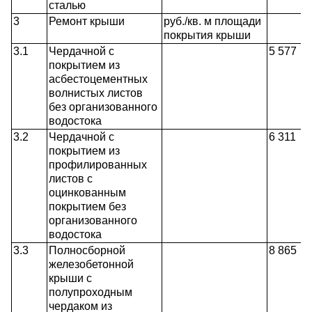
сталью
3
Ремонт крыши
руб./кв. м площади
покрытия крыши
3.1
Чердачной с
5 577
покрытием из
асбестоцементных
волнистых листов
без организованного
водостока
3.2
Чердачной с
6 311
покрытием из
профилированных
листов с
оцинкованным
покрытием без
организованного
водостока
3.3
Полносборной
8 865
железобетонной
крыши с
полупроходным
чердаком из