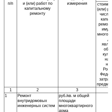
п/п
и (или) работ по
измерения
стоимос
капитальному
(или) ра
ремонту
числе 
капит
ремонт
имущ
многок
до
явля
объ
куль
нас
на
Росс
Федер
затра
предмет
1
2
3
1
Ремонт
руб./кв. м общей
внутридомовых
площади
инженерных систем
многоквартирного
дома