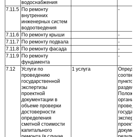
водоснабжения
7.11.5
По ремонту
-
внутренних
инженерных систем
водоотведения
7.11.6
По ремонту крыши
-
7.11.7
По ремонту подвала
-
7.11.8
По ремонту фасада
-
7.11.9
По ремонту
-
фундамента
7.12
Услуги по
1 услуга
Определ
проведению
соответ
государственной
пунктом
экспертизы
раздела 
проектной
Положе
документации в
организ
объеме проверки
провед
достоверности
государ
определения
эксперт
сметной стоимости
проектн
капитального
докумен
ремонта (в случае,
результ