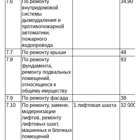
7.6
По ремонту
34,90
внутридомовой
системы
дымоудаления и
противопожарной
автоматики,
пожарного
водопровода
7.7
По ремонту крыши
48
7.8
По ремонту
93
фундамента,
ремонту подвальных
помещений,
относящихся к
общему имуществу
7.9
По ремонту фасада
38
7.10
По ремонту, замене,
1 лифтовая шахта
32 000
модернизации
лифтов, ремонту
лифтовых шахт,
машинных и блочных
помещений