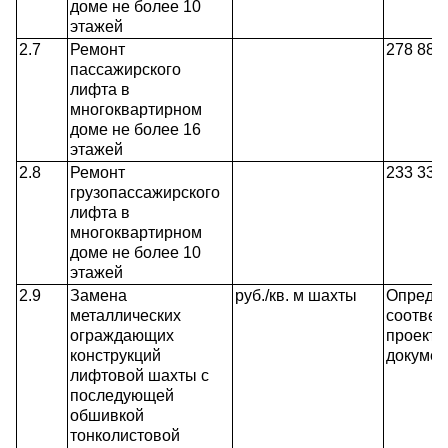
доме не более 10
этажей
2.7
Ремонт
278 889
пассажирского
лифта в
многоквартирном
доме не более 16
этажей
2.8
Ремонт
233 333
грузопассажирского
лифта в
многоквартирном
доме не более 10
этажей
2.9
Замена
руб./кв. м шахты
Определ
металлических
соответ
ограждающих
проектн
конструкций
докумен
лифтовой шахты с
последующей
обшивкой
тонколистовой