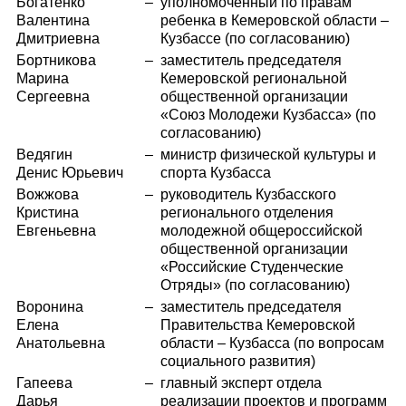
Богатенко
–
уполномоченный по правам
Валентина
ребенка в Кемеровской области –
Дмитриевна
Кузбассе (по согласованию)
Бортникова
–
заместитель председателя
Марина
Кемеровской региональной
Сергеевна
общественной организации
«Союз Молодежи Кузбасса» (по
согласованию)
Ведягин
–
министр физической культуры и
Денис Юрьевич
спорта Кузбасса
Вожжова
–
руководитель Кузбасского
Кристина
регионального отделения
Евгеньевна
молодежной общероссийской
общественной организации
«Российские Студенческие
Отряды» (по согласованию)
Воронина
–
заместитель председателя
Елена
Правительства Кемеровской
Анатольевна
области – Кузбасса (по вопросам
социального развития)
Гапеева
–
главный эксперт отдела
Дарья
реализации проектов и программ