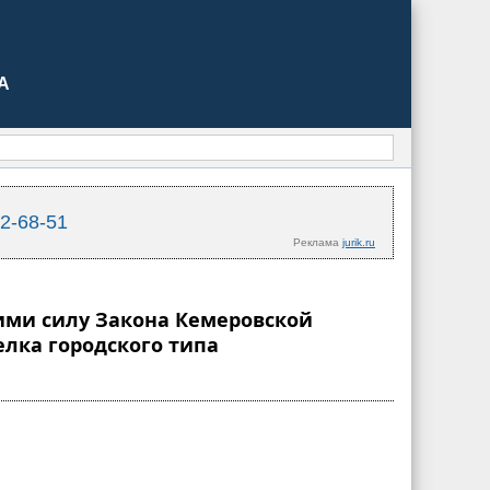
А
02-68-51
Реклама
jurik.ru
шими силу Закона Кемеровской
елка городского типа