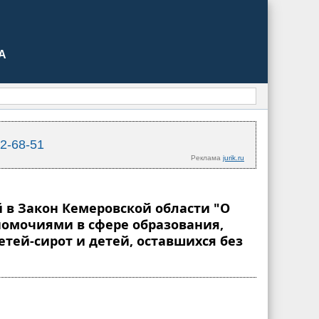
А
02-68-51
Реклама
jurik.ru
й в Закон Кемеровской области "О
омочиями в сфере образования,
тей-сирот и детей, оставшихся без