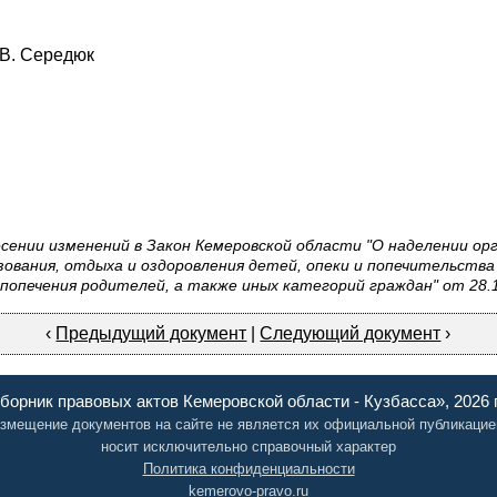
В. Середюк
несении изменений в Закон Кемеровской области "О наделении о
ования, отдыха и оздоровления детей, опеки и попечительства
попечения родителей, а также иных категорий граждан" от 28.
‹
Предыдущий документ
|
Следующий документ
›
борник правовых актов Кемеровской области - Кузбасса», 2026 
змещение документов на сайте не является их официальной публикацие
носит исключительно справочный характер
Политика конфиденциальности
kemerovo-pravo.ru