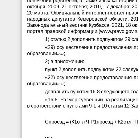
попечения родителей, а также иных категорий гр
октября; 2009, 21 октября; 2010, 17 декабря; 20
20 марта; Официальный интернет-портал право
народных депутатов Кемеровской области, 2016
Законодательный вестник Кузбасса, 2021, 18 ок
портал правовой информации (www.pravo.gov.ru
1) статью 2 дополнить подпунктом 29 с
«29) осуществление предоставления пр
образовании».»;
2) в приложении:
пункт 2 дополнить подпунктом 22 след
«22) осуществление предоставления пр
образовании».»;
дополнить пунктом 16-8 следующего со
«16-8. Размер субвенции на реализаци
в соответствии с пунктами 9-1 и 10 статьи 12 
Спроезд = (К1отл Ч Р1проезд + К2отл Ч 
где: